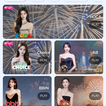
哎呀，您要查找的页面不存在。
您要查找的页面可能已被删除，因为其名称已更改，或者您
正在查找的页面的名称可能已更改或暂时不可用。