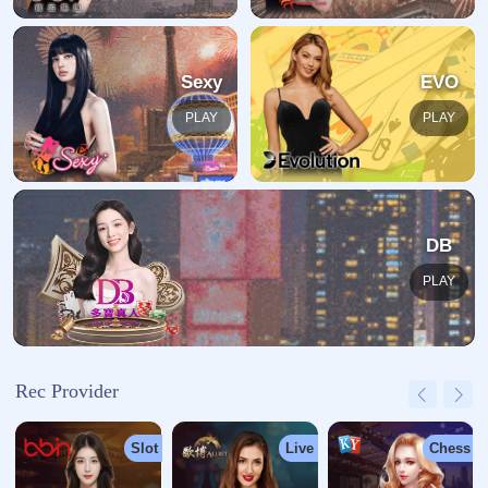
返回至首页