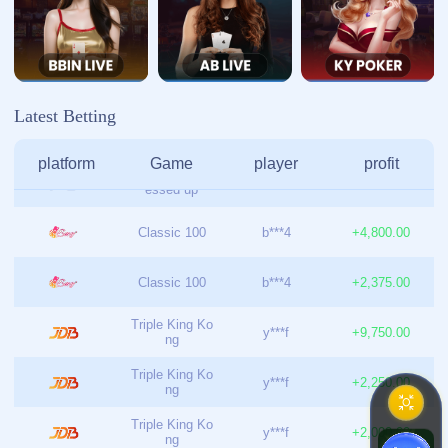
订阅我们的新闻
施工趋势、技巧和新闻直接发送到您的收件箱
订阅