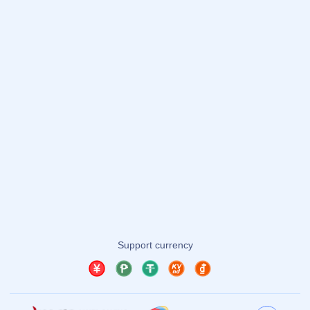
关于我们
服务优势
团队介绍
问题答疑
新闻资讯
联系我们
友情链接
友情链接