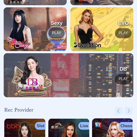
返回至首页