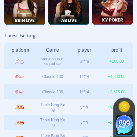
订阅我们的新闻
施工趋势、技巧和新闻直接发送到您的收件箱
订阅