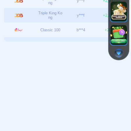
随着人们生活水平的提升和宠物养护意识的增强，宠物行业
近年来迅速发展。包括宠物食品、宠物用品、宠物医疗等多
个领域，已成为全球消费市场的重要组成部分。特别是宠物
医疗和宠物健康管理的不断创新，推动了行业的多
关注我们
栏目导航