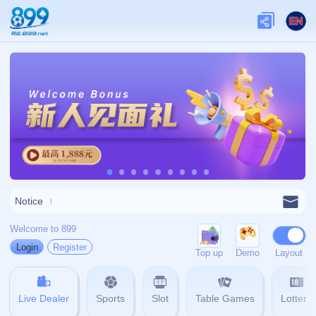
admin@zh-yihaoapp.com
0769-5646768
404
壹号娱乐官方平台围绕官方应用下载与数字娱
网站首页
404