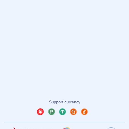
关于我们
服务优势
团队介绍
问题答疑
新闻资讯
联系我们
友情链接
友情链接