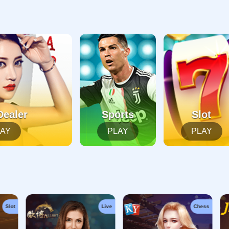
壹号娱乐官方平台围绕官方应用下载与数字娱
网站首页
404
，您要查找的页面不
被删除，因为其名称已更改，或者您正在查找的页面的名称可能