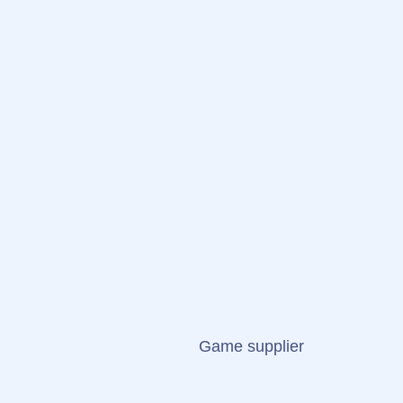
订阅
联系我们
重庆市市辖区大渡口区建胜镇
admin@zh-yihaoapp.com
0769-5646768
18784624230