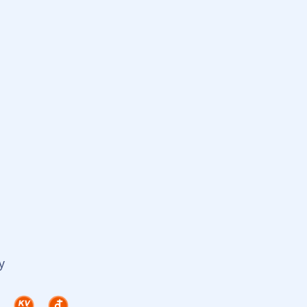
接发送到您的收件箱
栏目导航
友情链接
关于我们
友情链接
强，
服务优势
物用
场的
团队介绍
理的
问题答疑