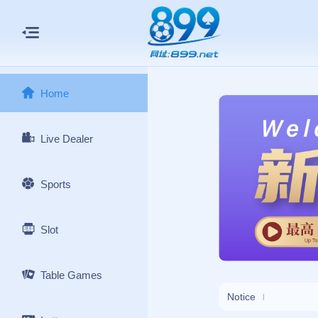
admin@zh-yihaoapp.com
0769-5646768
网站首页
关
联系我们