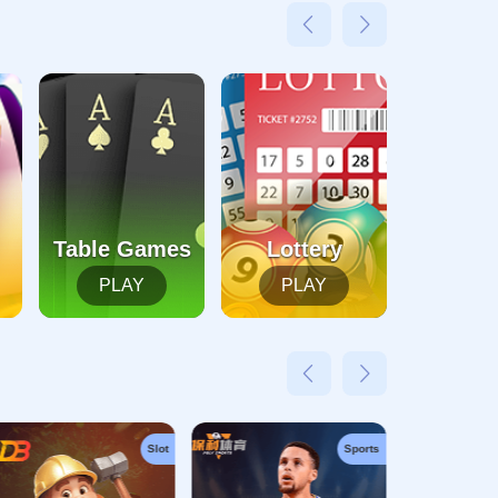
存在。
已更改或暂时不可用。