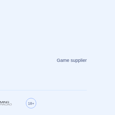
订阅
联系我们
重庆市市辖区大渡口区建胜镇
admin@zh-yihaoapp.com
0769-5646768
18784624230