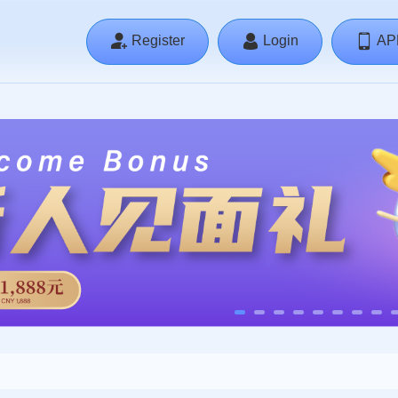
于我们
服务优势
团队介绍
问题答疑
新闻
404