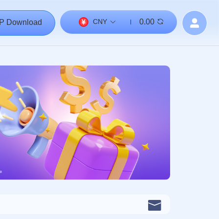
资讯
立即咨询