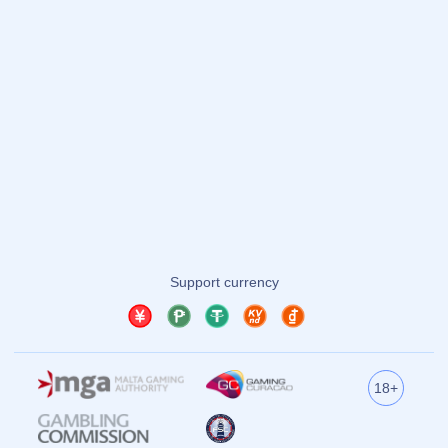
关于我们
服务优势
团队介绍
问题答疑
新闻资讯
联系我们
友情链接
友情链接