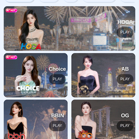
哎呀，您要查找的页面不存在。
您要查找的页面可能已被删除，因为其名称已更改，或者您
正在查找的页面的名称可能已更改或暂时不可用。