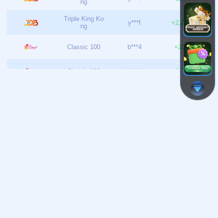
随着人们生活水平的提升和宠物养护意识的增强，宠物行业
近年来迅速发展。包括宠物食品、宠物用品、宠物医疗等多
个领域，已成为全球消费市场的重要组成部分。特别是宠物
医疗和宠物健康管理的不断创新，推动了行业的多
关注我们
栏目导航