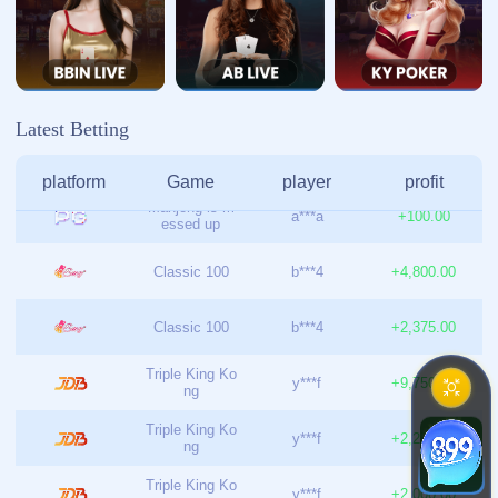
订阅我们的新闻
施工趋势、技巧和新闻直接发送到您的收件箱
订阅