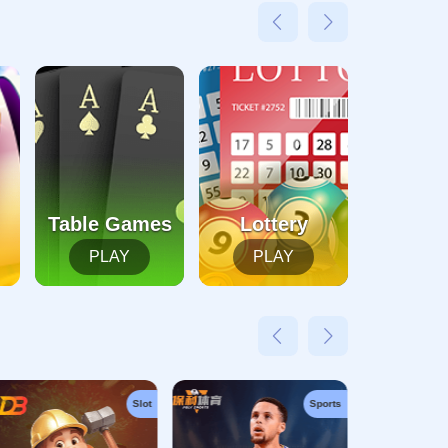
存在。
已更改或暂时不可用。