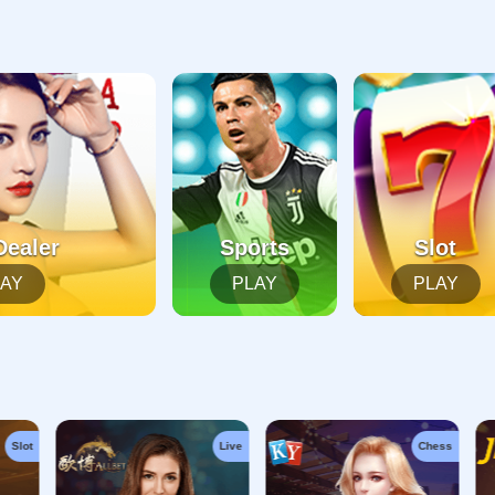
壹号娱乐官方平台围绕官方应用下载与数字娱
网站首页
404
，您要查找的页面不
被删除，因为其名称已更改，或者您正在查找的页面的名称可能