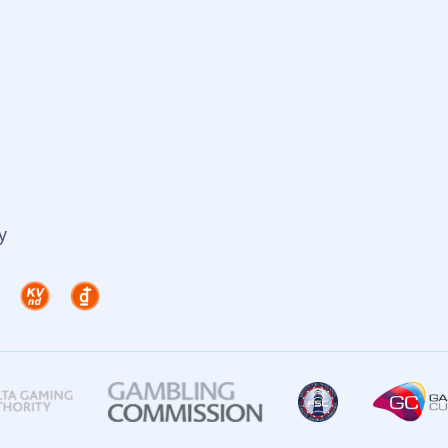
接发送到您的收件箱
栏目导航
友情链接
关于我们
友情链接
强，
服务优势
物用
场的
团队介绍
理的
问题答疑