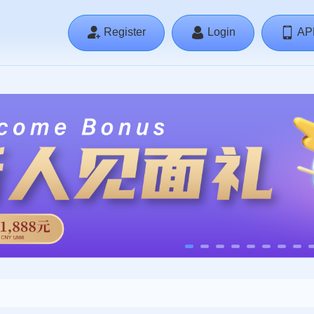
于我们
服务优势
团队介绍
问题答疑
新闻
404