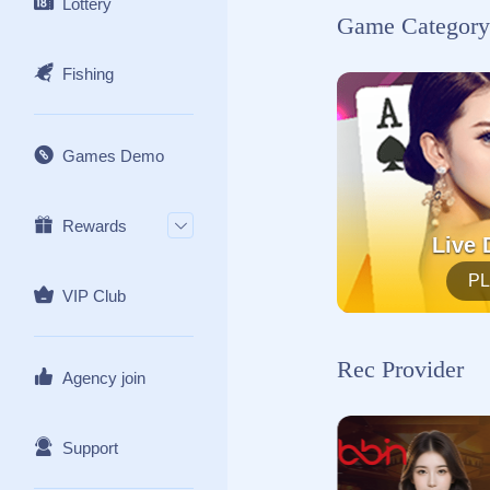
哎呀
您要查找的页面可能已