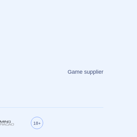
订阅
联系我们
重庆市市辖区大渡口区建胜镇
admin@zh-yihaoapp.com
0769-5646768
18784624230