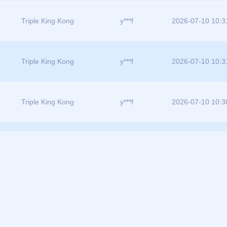
返回至首页