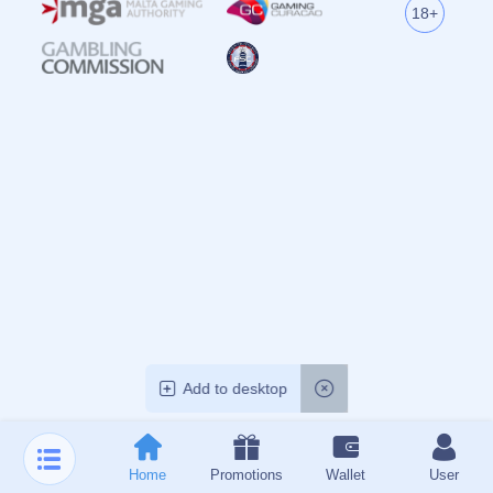
联系我们
重庆市市辖区大渡口区建胜镇
admin@zh-yihaoapp.com
0769-5646768
18784624230
©
APP下载-官方应用-壹号娱乐官方平台
All Rights by
壹号娱乐
APP下载