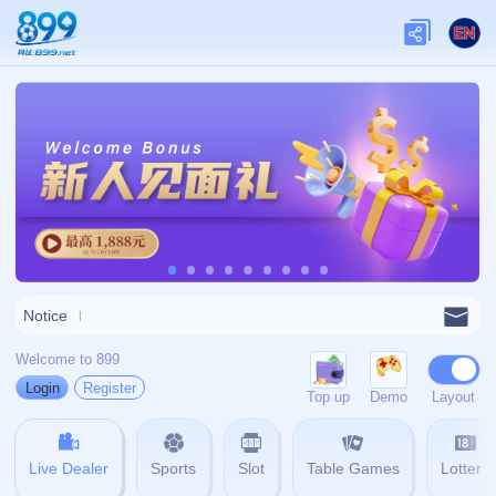
admin@zh-yihaoapp.com
0769-5646768
404
壹号娱乐官方平台围绕官方应用下载与数字娱
网站首页
404