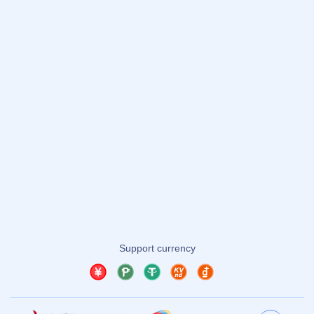
关于我们
服务优势
团队介绍
问题答疑
新闻资讯
联系我们
友情链接
友情链接