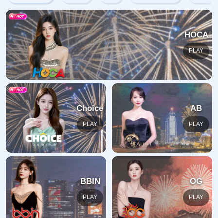
哎呀，您要查找的页面不存在。
您要查找的页面可能已被删除，因为其名称已更改，或者您
正在查找的页面的名称可能已更改或暂时不可用。