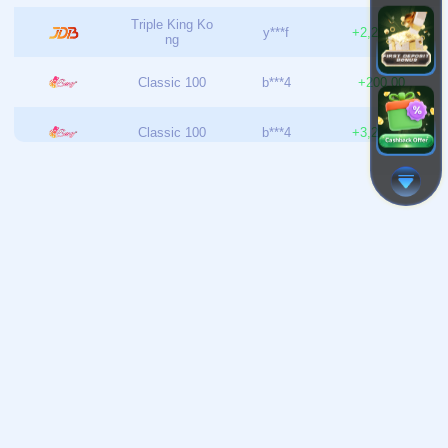
随着人们生活水平的提升和宠物养护意识的增强，宠物行业
近年来迅速发展。包括宠物食品、宠物用品、宠物医疗等多
个领域，已成为全球消费市场的重要组成部分。特别是宠物
医疗和宠物健康管理的不断创新，推动了行业的多
关注我们
栏目导航