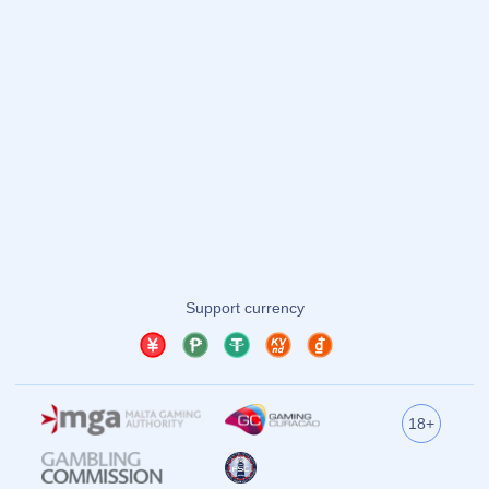
关于我们
服务优势
团队介绍
问题答疑
新闻资讯
联系我们
友情链接
友情链接