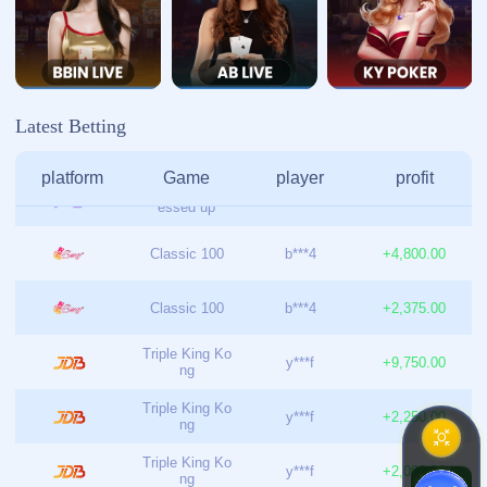
订阅我们的新闻
施工趋势、技巧和新闻直接发送到您的收件箱
订阅