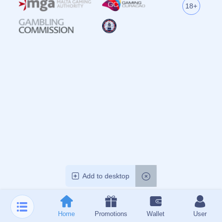
联系我们
重庆市市辖区大渡口区建胜镇
admin@zh-yihaoapp.com
0769-5646768
18784624230
©
APP下载-官方应用-壹号娱乐官方平台
All Rights by
壹号娱乐
APP下载