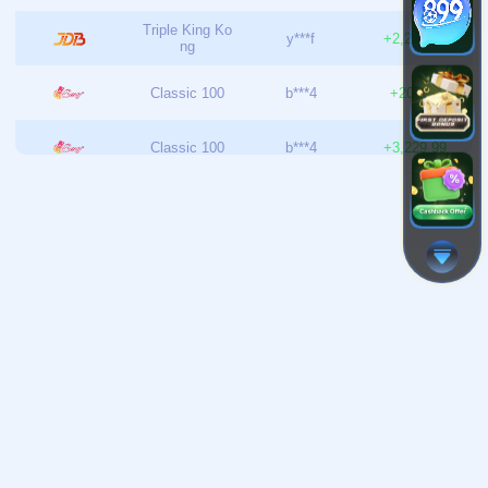
随着人们生活水平的提升和宠物养护意识的增强，宠物行业
近年来迅速发展。包括宠物食品、宠物用品、宠物医疗等多
个领域，已成为全球消费市场的重要组成部分。特别是宠物
医疗和宠物健康管理的不断创新，推动了行业的多
关注我们
栏目导航