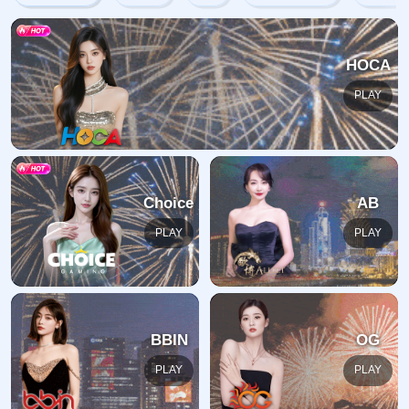
哎呀，您要查找的页面不存在。
您要查找的页面可能已被删除，因为其名称已更改，或者您
正在查找的页面的名称可能已更改或暂时不可用。