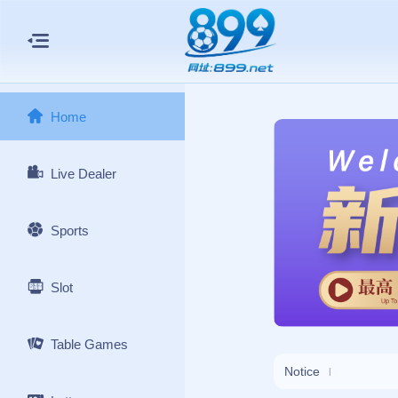
admin@zh-yihaoapp.com
0769-5646768
网站首页
关
联系我们