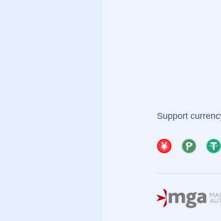
订阅我们的新闻
施工趋势、技巧和新闻直
随着人们生活水平的提升和宠物养护意识的增
宠物行业近年来迅速发展。包括宠物食品、宠
品、宠物医疗等多个领域，已成为全球消费市
重要组成部分。特别是宠物医疗和宠物健康管
不断创新，推动了行业的多