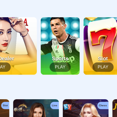
壹号娱乐官方平台围绕官方应用下载与数字娱
网站首页
404
，您要查找的页面不
被删除，因为其名称已更改，或者您正在查找的页面的名称可能