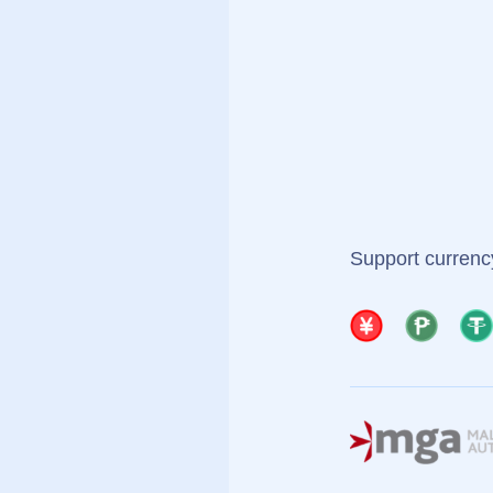
订阅我们的新闻
施工趋势、技巧和新闻直
随着人们生活水平的提升和宠物养护意识的增
宠物行业近年来迅速发展。包括宠物食品、宠
品、宠物医疗等多个领域，已成为全球消费市
重要组成部分。特别是宠物医疗和宠物健康管
不断创新，推动了行业的多