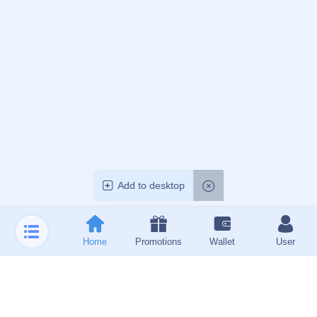
联系我们
重庆市市辖区大渡口区建胜镇
admin@zh-yihaoapp.com
0769-5646768
18784624230
©
APP下载-官方应用-壹号娱乐官方平台
All Rights by
壹号娱乐
APP下载