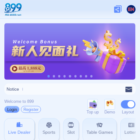
admin@zh-yihaoapp.com
0769-5646768
404
壹号娱乐官方平台围绕官方应用下载与数字娱
网站首页
404