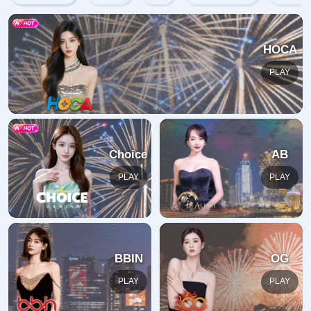
哎呀，您要查找的页面不存在。
您要查找的页面可能已被删除，因为其名称已更改，或者您
正在查找的页面的名称可能已更改或暂时不可用。