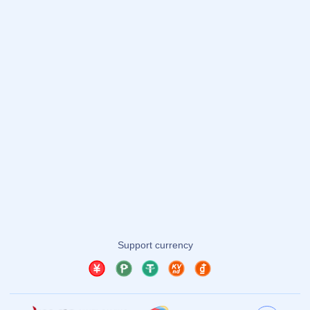
关于我们
服务优势
团队介绍
问题答疑
新闻资讯
联系我们
友情链接
友情链接