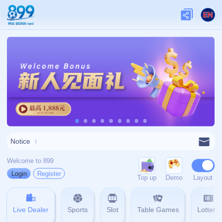
admin@zh-yihaoapp.com
0769-5646768
404
壹号娱乐官方平台围绕官方应用下载与数字娱
网站首页
404