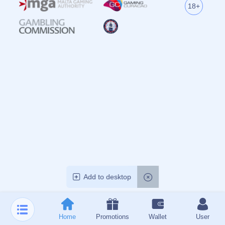
联系我们
重庆市市辖区大渡口区建胜镇
admin@zh-yihaoapp.com
0769-5646768
18784624230
©
APP下载-官方应用-壹号娱乐官方平台
All Rights by
壹号娱乐
APP下载