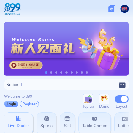
admin@zh-yihaoapp.com
0769-5646768
404
壹号娱乐官方平台围绕官方应用下载与数字娱
网站首页
404