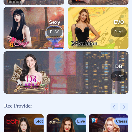
返回至首页