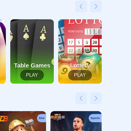
存在。
已更改或暂时不可用。