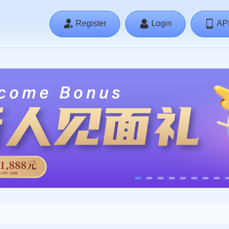
于我们
服务优势
团队介绍
问题答疑
新闻
404