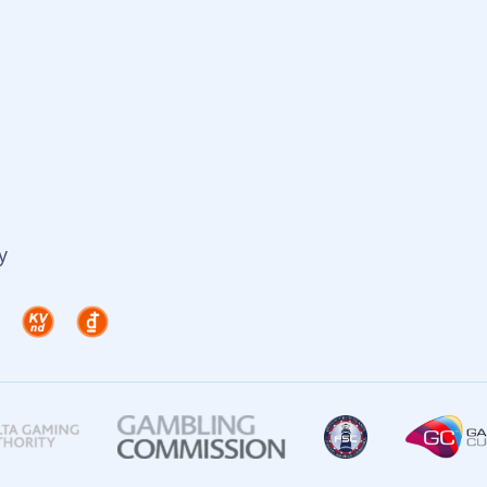
接发送到您的收件箱
栏目导航
友情链接
关于我们
友情链接
强，
服务优势
物用
场的
团队介绍
理的
问题答疑