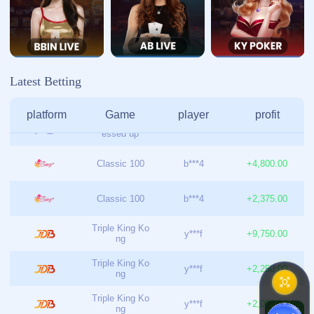
订阅我们的新闻
施工趋势、技巧和新闻直接发送到您的收件箱
订阅