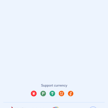
关于我们
服务优势
团队介绍
问题答疑
新闻资讯
联系我们
友情链接
友情链接