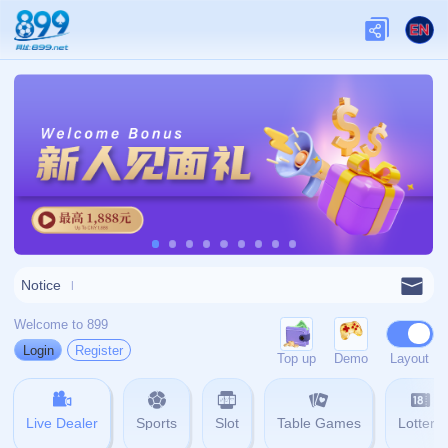
admin@zh-yihaoapp.com
0769-5646768
404
壹号娱乐官方平台围绕官方应用下载与数字娱
网站首页
404