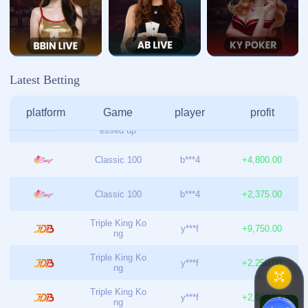
订阅我们的新闻
施工趋势、技巧和新闻直接发送到您的收件箱
订阅