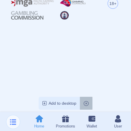
联系我们
重庆市市辖区大渡口区建胜镇
admin@zh-yihaoapp.com
0769-5646768
18784624230
©
APP下载-官方应用-壹号娱乐官方平台
All Rights by
壹号娱乐
APP下载