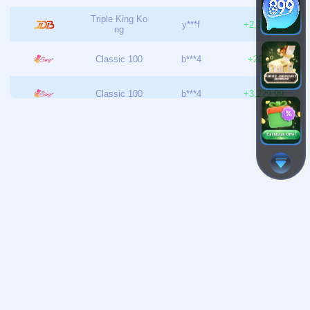
随着人们生活水平的提升和宠物养护意识的增强，宠物行业
近年来迅速发展。包括宠物食品、宠物用品、宠物医疗等多
个领域，已成为全球消费市场的重要组成部分。特别是宠物
医疗和宠物健康管理的不断创新，推动了行业的多
关注我们
栏目导航