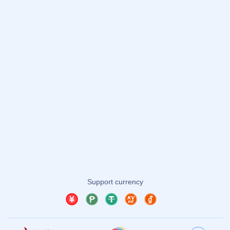
关于我们
服务优势
团队介绍
问题答疑
新闻资讯
联系我们
友情链接
友情链接