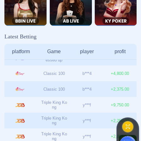
订阅我们的新闻
施工趋势、技巧和新闻直接发送到您的收件箱
订阅