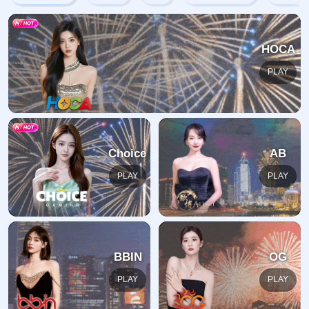
哎呀，您要查找的页面不存在。
您要查找的页面可能已被删除，因为其名称已更改，或者您
正在查找的页面的名称可能已更改或暂时不可用。