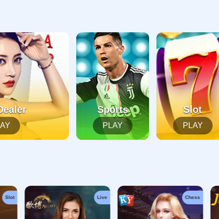
壹号娱乐官方平台围绕官方应用下载与数字娱
网站首页
404
，您要查找的页面不
被删除，因为其名称已更改，或者您正在查找的页面的名称可能