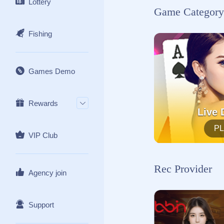
哎呀
您要查找的页面可能已