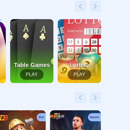
存在。
已更改或暂时不可用。