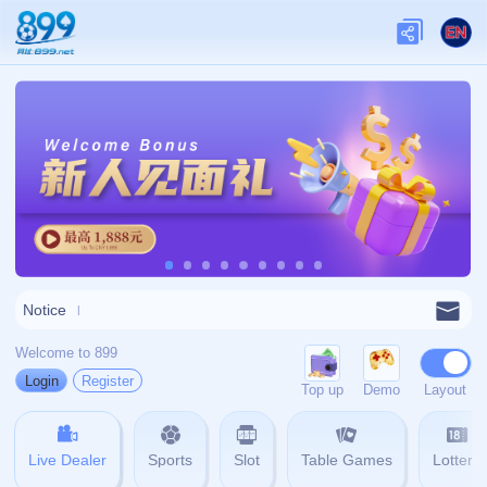
admin@zh-yihaoapp.com
0769-5646768
404
壹号娱乐官方平台围绕官方应用下载与数字娱
网站首页
404