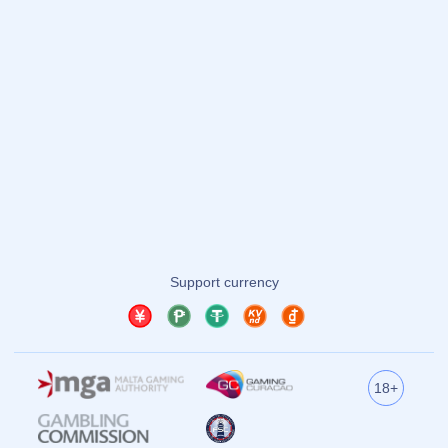
关于我们
服务优势
团队介绍
问题答疑
新闻资讯
联系我们
友情链接
友情链接