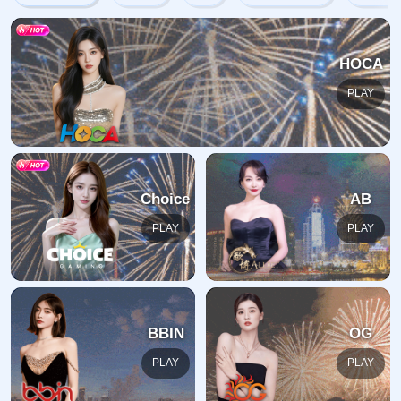
哎呀，您要查找的页面不存在。
您要查找的页面可能已被删除，因为其名称已更改，或者您
正在查找的页面的名称可能已更改或暂时不可用。