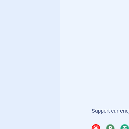
订阅我们的新闻
施工趋势、技巧和新闻直
随着人们生活水平的提升和宠物养护意识的增
宠物行业近年来迅速发展。包括宠物食品、宠
品、宠物医疗等多个领域，已成为全球消费市
重要组成部分。特别是宠物医疗和宠物健康管
不断创新，推动了行业的多