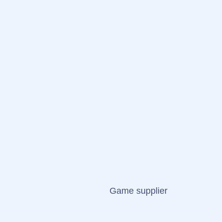
订阅
联系我们
重庆市市辖区大渡口区建胜镇
admin@zh-yihaoapp.com
0769-5646768
18784624230