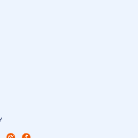
接发送到您的收件箱
栏目导航
友情链接
关于我们
友情链接
强，
服务优势
物用
场的
团队介绍
理的
问题答疑