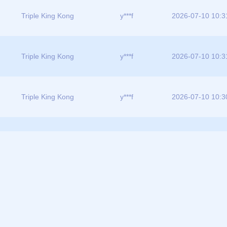
返回至首页