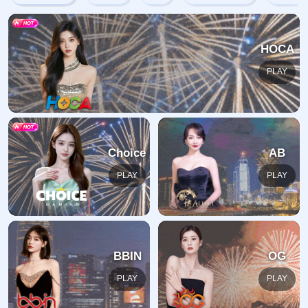
哎呀，您要查找的页面不存在。
您要查找的页面可能已被删除，因为其名称已更改，或者您
正在查找的页面的名称可能已更改或暂时不可用。