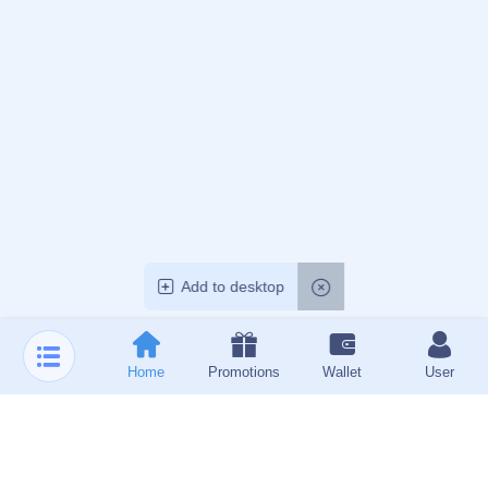
联系我们
重庆市市辖区大渡口区建胜镇
admin@zh-yihaoapp.com
0769-5646768
18784624230
©
APP下载-官方应用-壹号娱乐官方平台
All Rights by
壹号娱乐
APP下载