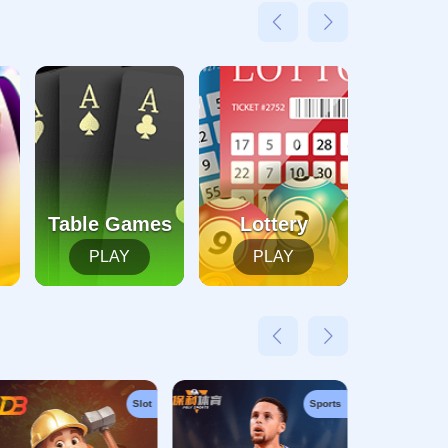
存在。
已更改或暂时不可用。