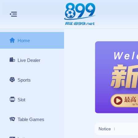
admin@zh-yihaoapp.com
0769-5646768
网站首页
关
联系我们