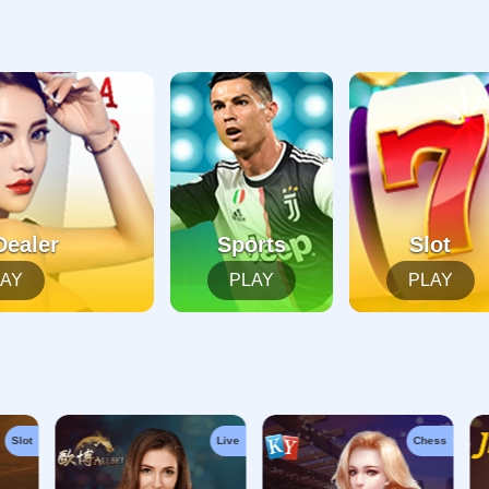
壹号娱乐官方平台围绕官方应用下载与数字娱
网站首页
404
，您要查找的页面不
被删除，因为其名称已更改，或者您正在查找的页面的名称可能