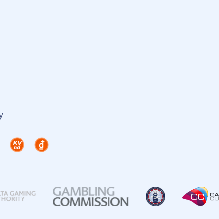
接发送到您的收件箱
栏目导航
友情链接
关于我们
友情链接
强，
服务优势
物用
场的
团队介绍
理的
问题答疑