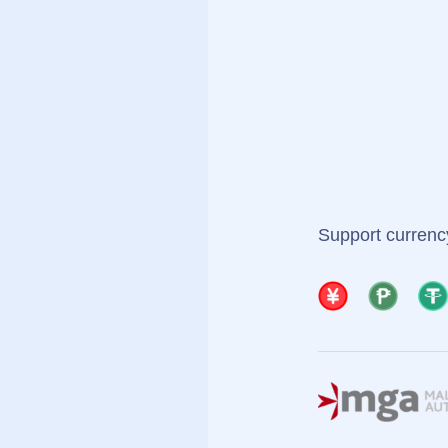
订阅我们的新闻
施工趋势、技巧和新闻直
随着人们生活水平的提升和宠物养护意识的增
宠物行业近年来迅速发展。包括宠物食品、宠
品、宠物医疗等多个领域，已成为全球消费市
重要组成部分。特别是宠物医疗和宠物健康管
不断创新，推动了行业的多