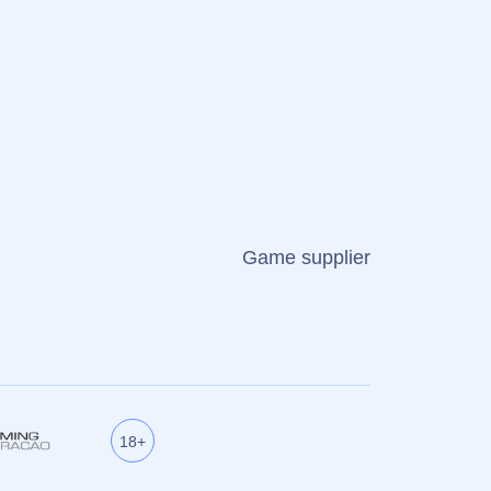
订阅
联系我们
重庆市市辖区大渡口区建胜镇
admin@zh-yihaoapp.com
0769-5646768
18784624230