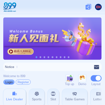
admin@zh-yihaoapp.com
0769-5646768
404
壹号娱乐官方平台围绕官方应用下载与数字娱
网站首页
404