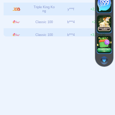
随着人们生活水平的提升和宠物养护意识的增强，宠物行业
近年来迅速发展。包括宠物食品、宠物用品、宠物医疗等多
个领域，已成为全球消费市场的重要组成部分。特别是宠物
医疗和宠物健康管理的不断创新，推动了行业的多
关注我们
栏目导航