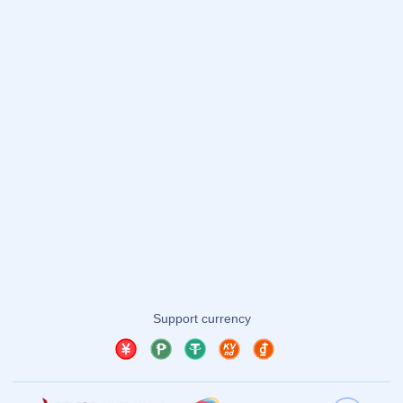
关于我们
服务优势
团队介绍
问题答疑
新闻资讯
联系我们
友情链接
友情链接