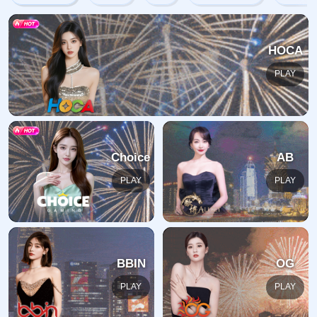
哎呀，您要查找的页面不存在。
您要查找的页面可能已被删除，因为其名称已更改，或者您
正在查找的页面的名称可能已更改或暂时不可用。