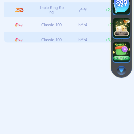
随着人们生活水平的提升和宠物养护意识的增强，宠物行业
近年来迅速发展。包括宠物食品、宠物用品、宠物医疗等多
个领域，已成为全球消费市场的重要组成部分。特别是宠物
医疗和宠物健康管理的不断创新，推动了行业的多
关注我们
栏目导航