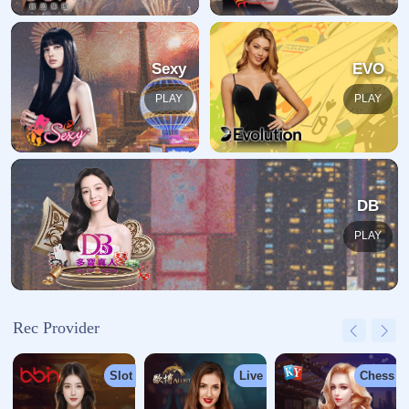
返回至首页