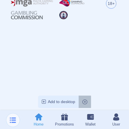
联系我们
重庆市市辖区大渡口区建胜镇
admin@zh-yihaoapp.com
0769-5646768
18784624230
©
APP下载-官方应用-壹号娱乐官方平台
All Rights by
壹号娱乐
APP下载