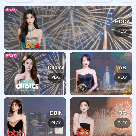
哎呀，您要查找的页面不存在。
您要查找的页面可能已被删除，因为其名称已更改，或者您
正在查找的页面的名称可能已更改或暂时不可用。