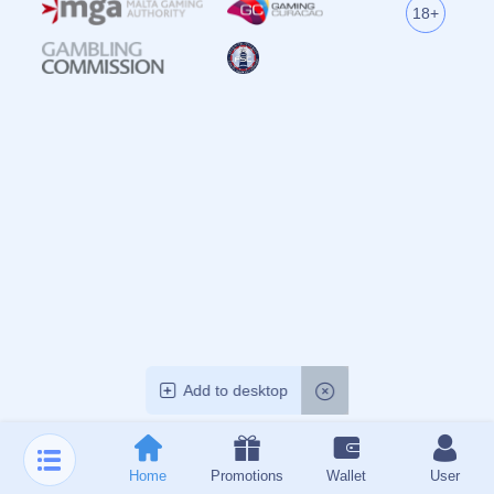
联系我们
重庆市市辖区大渡口区建胜镇
admin@zh-yihaoapp.com
0769-5646768
18784624230
©
APP下载-官方应用-壹号娱乐官方平台
All Rights by
壹号娱乐
APP下载