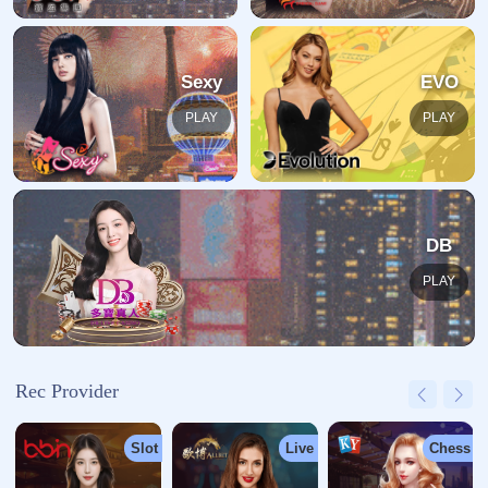
返回至首页