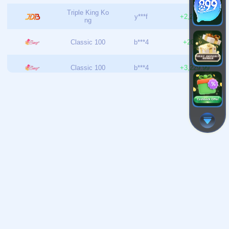
随着人们生活水平的提升和宠物养护意识的增强，宠物行业
近年来迅速发展。包括宠物食品、宠物用品、宠物医疗等多
个领域，已成为全球消费市场的重要组成部分。特别是宠物
医疗和宠物健康管理的不断创新，推动了行业的多
关注我们
栏目导航