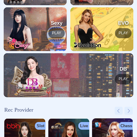
返回至首页