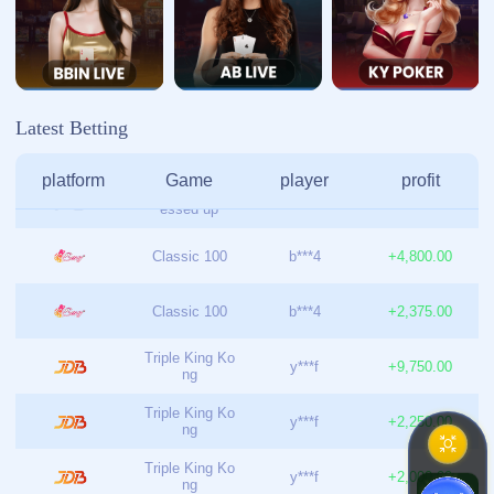
订阅我们的新闻
施工趋势、技巧和新闻直接发送到您的收件箱
订阅