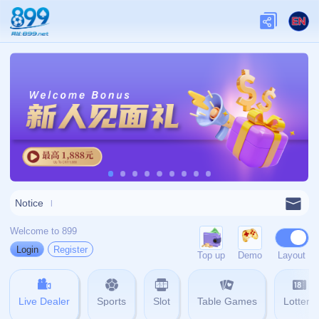
admin@zh-yihaoapp.com
0769-5646768
404
壹号娱乐官方平台围绕官方应用下载与数字娱
网站首页
404