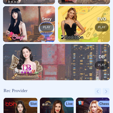
返回至首页