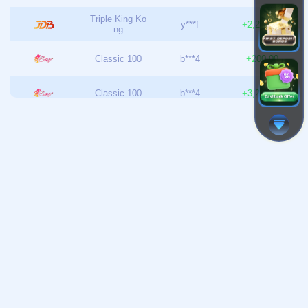
随着人们生活水平的提升和宠物养护意识的增强，宠物行业
近年来迅速发展。包括宠物食品、宠物用品、宠物医疗等多
个领域，已成为全球消费市场的重要组成部分。特别是宠物
医疗和宠物健康管理的不断创新，推动了行业的多
关注我们
栏目导航