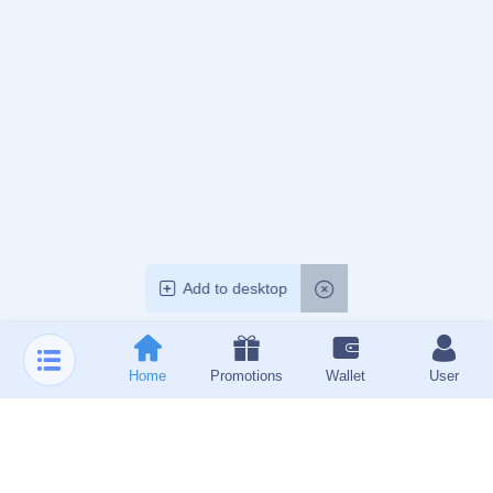
联系我们
重庆市市辖区大渡口区建胜镇
admin@zh-yihaoapp.com
0769-5646768
18784624230
©
APP下载-官方应用-壹号娱乐官方平台
All Rights by
壹号娱乐
APP下载