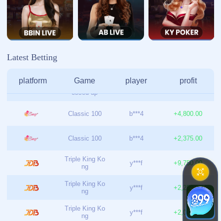
订阅我们的新闻
施工趋势、技巧和新闻直接发送到您的收件箱
订阅