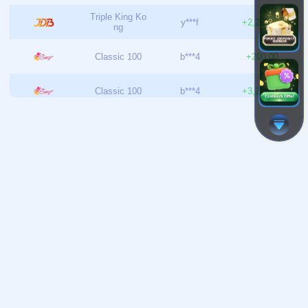
随着人们生活水平的提升和宠物养护意识的增强，宠物行业
近年来迅速发展。包括宠物食品、宠物用品、宠物医疗等多
个领域，已成为全球消费市场的重要组成部分。特别是宠物
医疗和宠物健康管理的不断创新，推动了行业的多
关注我们
栏目导航