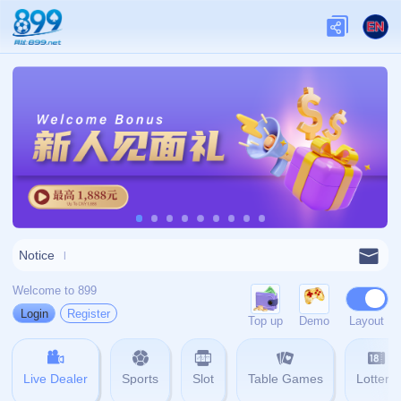
admin@zh-yihaoapp.com
0769-5646768
404
壹号娱乐官方平台围绕官方应用下载与数字娱
网站首页
404