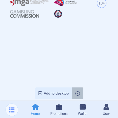
联系我们
重庆市市辖区大渡口区建胜镇
admin@zh-yihaoapp.com
0769-5646768
18784624230
©
APP下载-官方应用-壹号娱乐官方平台
All Rights by
壹号娱乐
APP下载