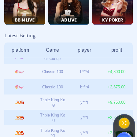
订阅我们的新闻
施工趋势、技巧和新闻直接发送到您的收件箱
订阅